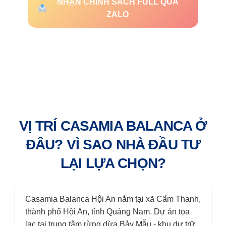
NHẬN CHÍNH SÁCH FULL QUA
ZALO
VỊ TRÍ CASAMIA BALANCA Ở
ĐÂU? VÌ SAO NHÀ ĐẦU TƯ
LẠI LỰA CHỌN?
Casamia Balanca Hội An nằm tại xã Cẩm Thanh,
thành phố Hội An, tỉnh Quảng Nam. Dự án tọa
lạc tại trung tâm rừng dừa Bảy Mẫu - khu dự trữ