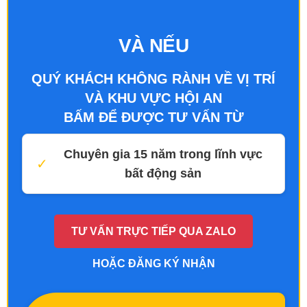
VÀ NẾU
QUÝ KHÁCH KHÔNG RÀNH VỀ VỊ TRÍ
VÀ KHU VỰC HỘI AN
BẤM ĐỂ ĐƯỢC TƯ VẤN TỪ
Chuyên gia 15 năm trong lĩnh vực
✓
bất động sản
TƯ VẤN TRỰC TIẾP QUA ZALO
HOẶC ĐĂNG KÝ NHẬN