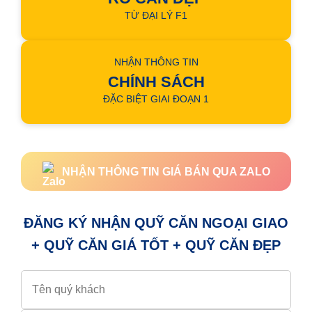
TỪ ĐẠI LÝ F1
NHẬN THÔNG TIN
CHÍNH SÁCH
ĐẶC BIỆT GIAI ĐOẠN 1
NHẬN THÔNG TIN GIÁ BÁN QUA ZALO
ĐĂNG KÝ NHẬN QUỸ CĂN NGOẠI GIAO
+ QUỸ CĂN GIÁ TỐT + QUỸ CĂN ĐẸP