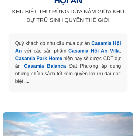
HỘI AN
KHU BIỆT THỰ RỪNG DỪA NẰM GIỮA KHU
DỰ TRỮ SINH QUYỂN THẾ GIỚI
Quý khách có nhu cầu mua dự án
Casamia Hội
An
với các sản phẩm
Casamia Hội An Villa
,
Casamia Park Home
hiện nay sẽ được CDT dự
án
Casamia Balanca
Đạt Phương áp dụng
những chính sách tốt kèm quyền lợi ưu đãi đặc
biệt ....