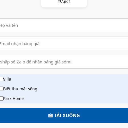
TƯ.pdf
Villa
Biệt thự mặt sông
Park Home
TẢI XUỐNG