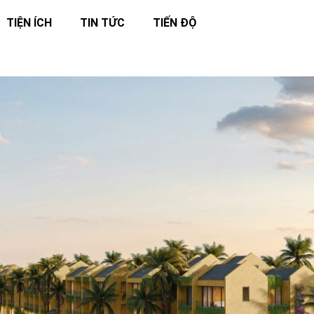
TIỆN ÍCH
TIN TỨC
TIẾN ĐỘ