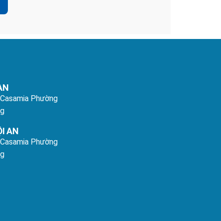
AN
 Casamia Phường
ng
I AN
 Casamia Phường
ng