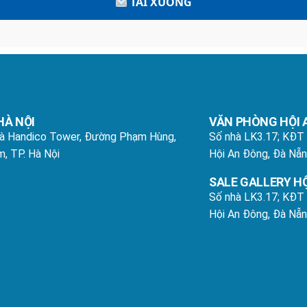
TẢI XUỐNG
HÀ NỘI
VĂN PHÒNG HỘI 
hà Handico Tower, Đường Phạm Hùng,
Số nhà LK3.17; KĐT
, TP. Hà Nội
Hội An Đông, Đà Nẵ
SALE GALLERY HỘ
Số nhà LK3.17; KĐT
Hội An Đông, Đà Nẵ