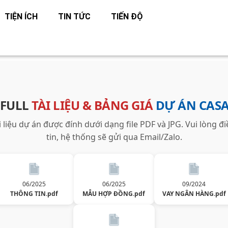
TIỆN ÍCH
TIN TỨC
TIẾN ĐỘ
 FULL
TÀI LIỆU & BẢNG GIÁ
DỰ ÁN CAS
ài liệu dự án được đính dưới dạng file PDF và JPG. Vui lòng đ
tin, hệ thống sẽ gửi qua Email/Zalo.
06/2025
06/2025
09/2024
THÔNG TIN.pdf
MẪU HỢP ĐỒNG.pdf
VAY NGÂN HÀNG.pdf